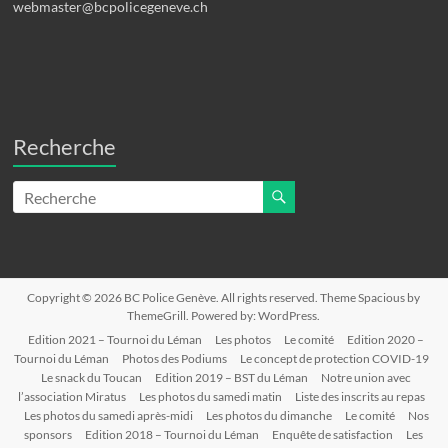
webmaster@bcpolicegeneve.ch
Recherche
Copyright © 2026
BC Police Genève
. All rights reserved. Theme
Spacious
by
ThemeGrill. Powered by:
WordPress
.
Edition 2021 – Tournoi du Léman
Les photos
Le comité
Edition 2020 –
Tournoi du Léman
Photos des Podiums
Le concept de protection COVID-19
Le snack du Toucan
Edition 2019 – BST du Léman
Notre union avec
l’association Miratus
Les photos du samedi matin
Liste des inscrits au repas
Les photos du samedi après-midi
Les photos du dimanche
Le comité
Nos
sponsors
Edition 2018 – Tournoi du Léman
Enquête de satisfaction
Les