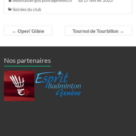
webmaster@bcpolicegeneve.ch
17 février 2023
Soirées du club
←
Open’ Glâne
Tournoi de Tourbillon
→
Nos partenaires