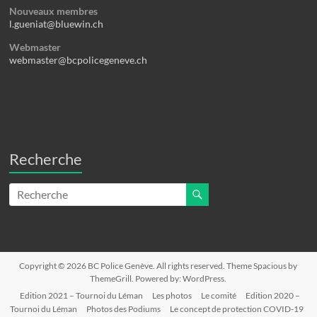
Nouveaux membres
l.gueniat@bluewin.ch
Webmaster
webmaster@bcpolicegeneve.ch
Recherche
Copyright © 2026
BC Police Genève
. All rights reserved. Theme
Spacious
by
ThemeGrill. Powered by:
WordPress
.
Edition 2021 – Tournoi du Léman
Les photos
Le comité
Edition 2020 –
Tournoi du Léman
Photos des Podiums
Le concept de protection COVID-19