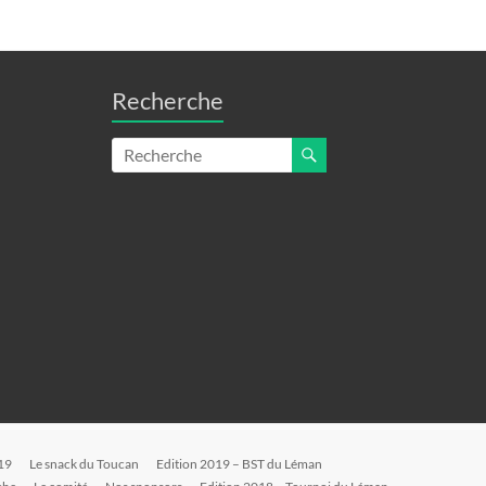
Recherche
19
Le snack du Toucan
Edition 2019 – BST du Léman