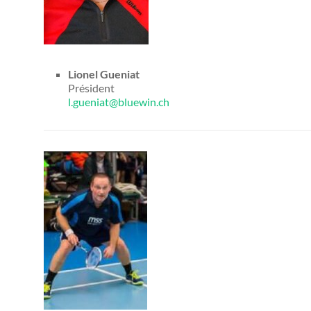
Lionel Gueniat
Président
l.gueniat@bluewin.ch