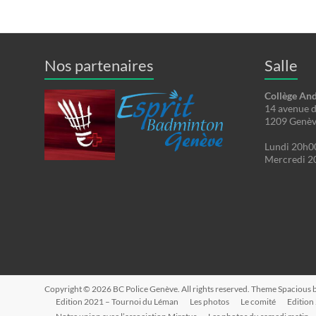
Nos partenaires
Salle
Collège An
14 avenue 
1209 Genè
Lundi 20h0
Mercredi 2
Copyright © 2026
BC Police Genève
. All rights reserved. Theme
Spacious
b
Edition 2021 – Tournoi du Léman
Les photos
Le comité
Edition