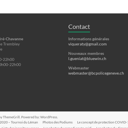
Contact
dré-Chavanne
Informations générales
de Trembley
viqueraty@gmail.com
ve
Nouveaux membres
l.gueniat@bluewin.ch
0-22h00
0h00-22h00
Webmaster
webmaster@bcpolicegeneve.ch
y ThemeGrill. Powered by:
WordPress
.
 2020 – Tournoi du Léman
Photos des Podiums
Le concept de protection COVID-