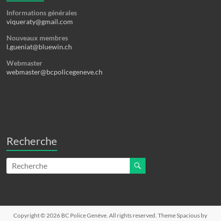
Informations générales
viqueraty@gmail.com
Nouveaux membres
l.gueniat@bluewin.ch
Webmaster
webmaster@bcpolicegeneve.ch
Recherche
Copyright © 2026
BC Police Genève
. All rights reserved. Theme
Spacious
by