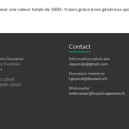
s pour une valeur totale de 1800.- francs grâce à nos généreux spo
Contact
dré-Chavanne
Informations générales
de Trembley
viqueraty@gmail.com
ve
Nouveaux membres
l.gueniat@bluewin.ch
0-22h00
0h00-22h00
Webmaster
webmaster@bcpolicegeneve.ch